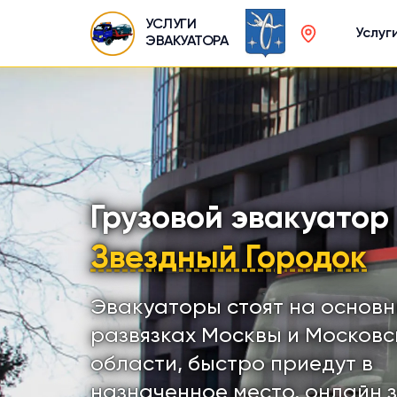
УСЛУГИ
Услуг
ЭВАКУАТОРА
Грузовой эвакуатор
Звездный Городок
Эвакуаторы стоят на основ
развязках Москвы и Московс
области, быстро приедут в
назначенное место, онлайн 