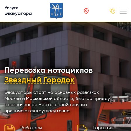
Услуги
Эвакуатора
род
в
р
сов
Перевозка мотоциклов
Звездный Городок
автобусов
Эвакуаторы стоят на основных развязках
Москвы и Московской области, быстро приедут
кинга
в назначенное место, онлайн заявки
принимаются круглосуточно.
хники
Работаем
Гарантия