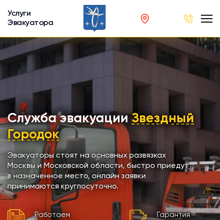
Услуги
Эвакуатора
род
в
р
сов
Служба эвакуации
Звездный
Городок
автобусов
Эвакуаторы стоят на основных развязках
Москвы и Московской области, быстро приедут
кинга
в назначенное место, онлайн заявки
принимаются круглосуточно.
хники
Работаем
Гарантия